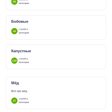
85
категории
Бобовые
статей в
44
категории
Капустные
статей в
128
категории
Мёд
Всё про мёд
статей в
47
категории