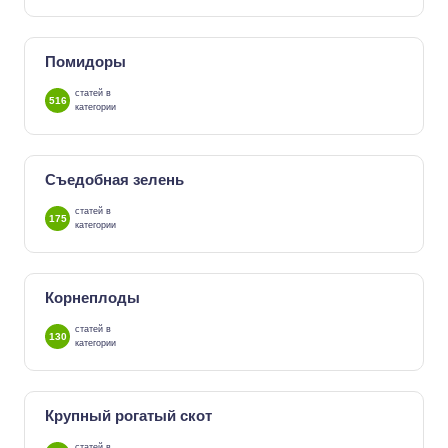
Помидоры
статей в
516
категории
Съедобная зелень
статей в
175
категории
Корнеплоды
статей в
130
категории
Крупный рогатый скот
статей в