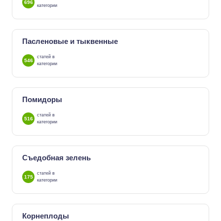
696
категории
Пасленовые и тыквенные
статей в
546
категории
Помидоры
статей в
516
категории
Съедобная зелень
статей в
175
категории
Корнеплоды