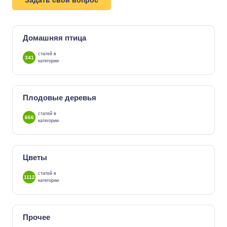
Задать свой вопрос
Домашняя птица
статей в
341
категории
Плодовые деревья
статей в
666
категории
Цветы
статей в
1112
категории
Прочее