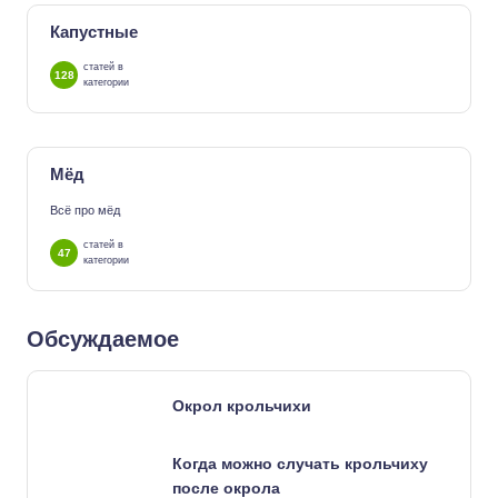
Капустные
статей в
128
категории
Мёд
Всё про мёд
статей в
47
категории
Обсуждаемое
Окрол крольчихи
Когда можно случать крольчиху
после окрола