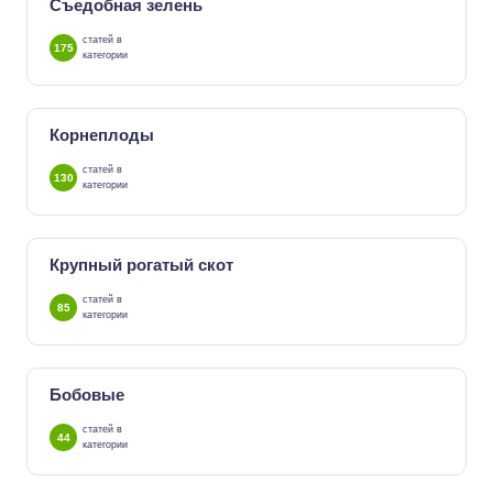
Съедобная зелень
статей в
175
категории
Корнеплоды
статей в
130
категории
Крупный рогатый скот
статей в
85
категории
Бобовые
статей в
44
категории