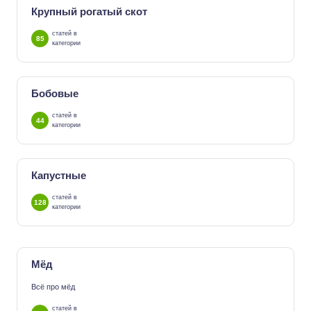
Крупный рогатый скот
статей в
85
категории
Бобовые
статей в
44
категории
Капустные
статей в
128
категории
Мёд
Всё про мёд
статей в