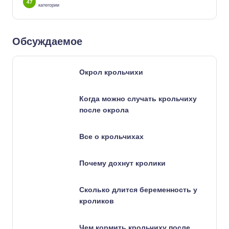
47
категории
Обсуждаемое
Окрол крольчихи
Когда можно случать крольчиху
после окрола
Все о крольчихах
Почему дохнут кролики
Сколько длится беременность у
кроликов
Чем кормить крольчиху после