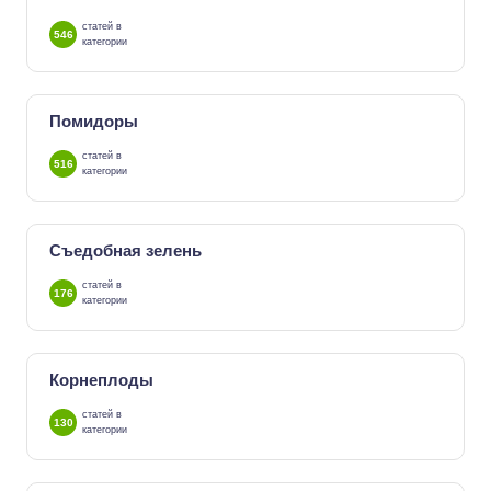
статей в
546
категории
Помидоры
статей в
516
категории
Съедобная зелень
статей в
176
категории
Корнеплоды
статей в
130
категории