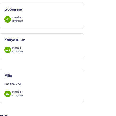
Бобовые
статей в
44
категории
Капустные
статей в
128
категории
Мёд
Всё про мёд
статей в
47
категории