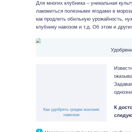
Для многих клубника – уникальная куль
лакомиться полезными ягодами в морозы
как продлить обильную урожайность, ну
клубнику навозом и т.д. Об этом и други
Удобрени
Известн
оказыва
Задавая
однозна
К дост
Как удобрять грядки конским
навозом
следу