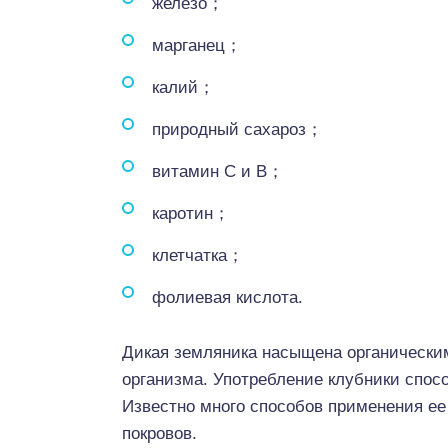
железо；
марганец；
калий；
природный сахароз；
витамин С и В；
каротин；
клетчатка；
фолиевая кислота.
Дикая земляника насыщена органическим
организма. Употребление клубники спосо
Известно много способов применения ее
покровов.