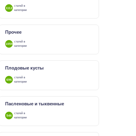
статей в
1112
категории
Прочее
статей в
1059
категории
Плодовые кусты
статей в
696
категории
Пасленовые и тыквенные
статей в
546
категории