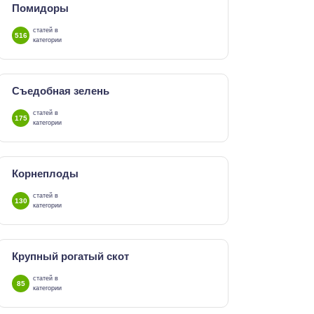
Помидоры
статей в
516
категории
Съедобная зелень
статей в
175
категории
Корнеплоды
статей в
130
категории
Крупный рогатый скот
статей в
85
категории