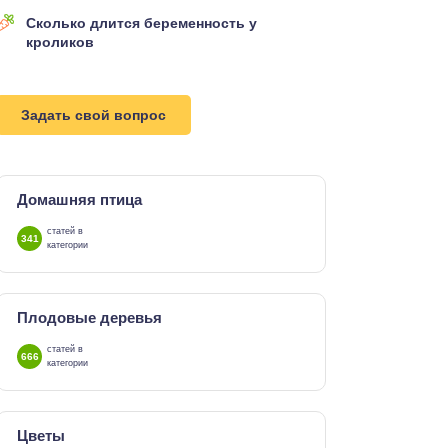
Сколько длится беременность у
кроликов
Задать свой вопрос
Домашняя птица
статей в
341
категории
Плодовые деревья
статей в
666
категории
Цветы