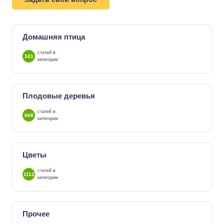
Домашняя птица
статей в
341
категории
Плодовые деревья
статей в
666
категории
Цветы
статей в
1112
категории
Прочее