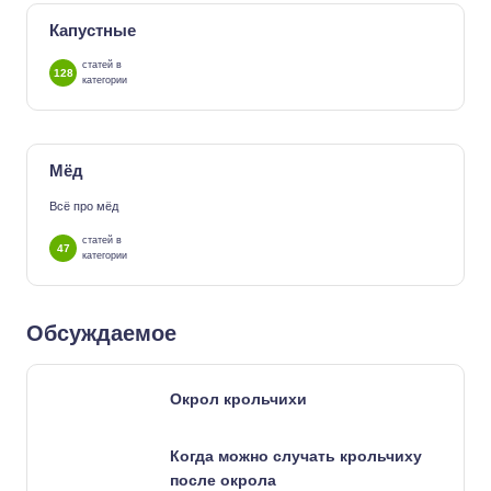
Капустные
статей в
128
категории
Мёд
Всё про мёд
статей в
47
категории
Обсуждаемое
Окрол крольчихи
Когда можно случать крольчиху
после окрола