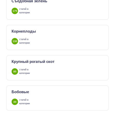
Съедобная зелень
статей в
175
категории
Корнеплоды
статей в
130
категории
Крупный рогатый скот
статей в
85
категории
Бобовые
статей в
44
категории