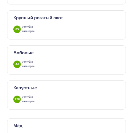
Крупный рогатый скот
статей в
85
категории
Бобовые
статей в
44
категории
Капустные
статей в
128
категории
Мёд