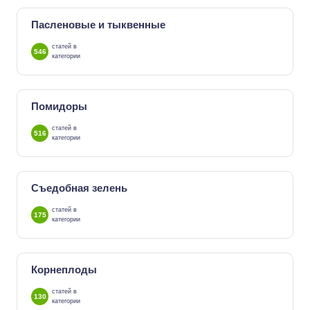
Пасленовые и тыквенные
статей в
546
категории
Помидоры
статей в
516
категории
Съедобная зелень
статей в
175
категории
Корнеплоды
статей в
130
категории