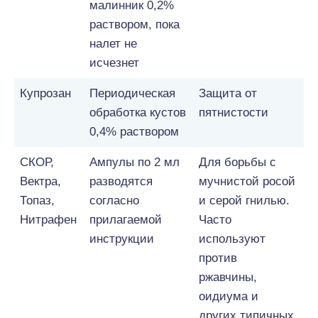
малинник 0,2%
раствором, пока
налет не
исчезнет
Купрозан
Периодическая
Защита от
обработка кустов
пятнистости
0,4% раствором
СКОР,
Ампулы по 2 мл
Для борьбы с
Вектра,
разводятся
мучнистой росой
Топаз,
согласно
и серой гнилью.
Нитрафен
прилагаемой
Часто
инструкции
используют
против
ржавчины,
оидиума и
других типичных