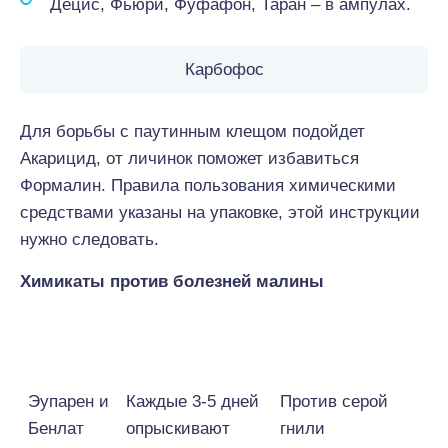
Децис, Фьюри, Фуфафон, Таран – в ампулах.
Карбофос
Для борьбы с паутинным клещом подойдет
Акарицид, от личинок поможет избавиться
Формалин. Правила пользования химическими
средствами указаны на упаковке, этой инструкции
нужно следовать.
Химикаты против болезней малины
Препарат
Способ
От каких
применения
болезней
Эупарен и
Каждые 3-5 дней
Против серой
Бенлат
опрыскивают
гнили