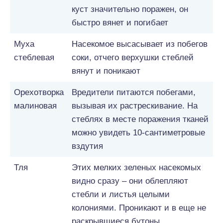
куст значительно поражен, он
быстро вянет и погибает
Муха
Насекомое высасывает из побегов
стеблевая
соки, отчего верхушки стеблей
вянут и поникают
Орехотворка
Вредители питаются побегами,
малиновая
вызывая их растрескивание. На
стеблях в месте поражения тканей
можно увидеть 10-сантиметровые
вздутия
Тля
Этих мелких зеленых насекомых
видно сразу – они облепляют
стебли и листья целыми
колониями. Проникают и в еще не
раскрывшиеся бутоны