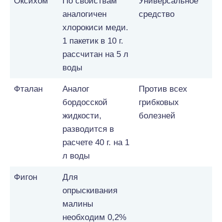
Оксихом
По свойствам
Универсальное
аналогичен
средство
хлорокиси меди.
1 пакетик в 10 г.
рассчитан на 5 л
воды
Фталан
Аналог
Против всех
бордосской
грибковых
жидкости,
болезней
разводится в
расчете 40 г. на 1
л воды
Фигон
Для
опрыскивания
малины
необходим 0,2%