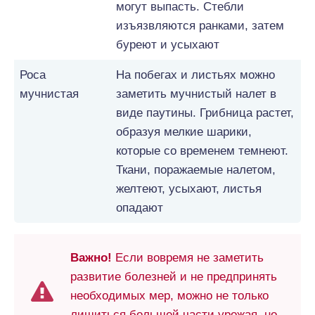
могут выпасть. Стебли
изъязвляются ранками, затем
буреют и усыхают
Роса
На побегах и листьях можно
мучнистая
заметить мучнистый налет в
виде паутины. Грибница растет,
образуя мелкие шарики,
которые со временем темнеют.
Ткани, поражаемые налетом,
желтеют, усыхают, листья
опадают
Важно!
Если вовремя не заметить
развитие болезней и не предпринять
необходимых мер, можно не только
лишиться большей части урожая, но