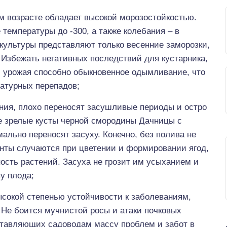
м возрасте обладает высокой морозостойкостью.
температуры до -300, а также колебания – в
 культуры представляют только весенние заморозки,
 Избежать негативных последствий для кустарника,
и урожая способно обыкновенное одымливание, что
ратурных перепадов;
ния, плохо переносят засушливые периоды и остро
ее зрелые кусты черной смородины Дачницы с
ально переносят засуху. Конечно, без полива не
енты случаются при цветении и формировании ягод,
ность растений. Засуха не грозит им усыханием и
у плода;
сокой степенью устойчивости к заболеваниям,
Не боится мучнистой росы и атаки почковых
ставляющих садоводам массу проблем и забот в