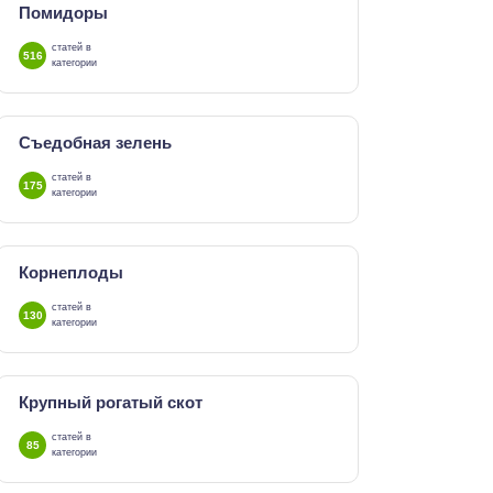
Помидоры
статей в
516
категории
Съедобная зелень
статей в
175
категории
Корнеплоды
статей в
130
категории
Крупный рогатый скот
статей в
85
категории