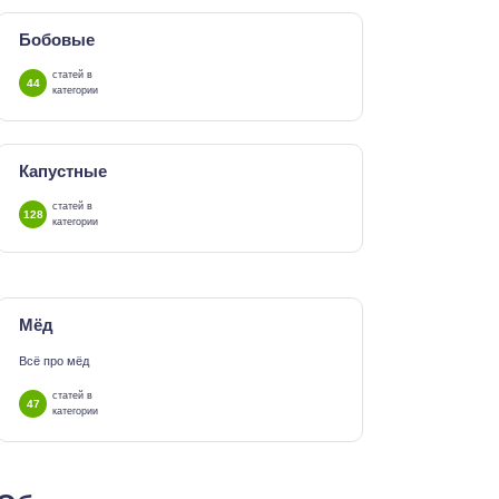
Бобовые
статей в
44
категории
Капустные
статей в
128
категории
Мёд
Всё про мёд
статей в
47
категории