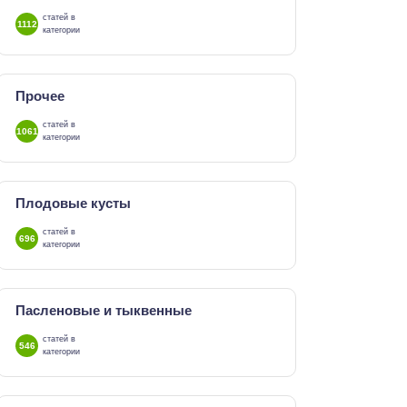
статей в
1112
категории
Прочее
статей в
1061
категории
Плодовые кусты
статей в
696
категории
Пасленовые и тыквенные
статей в
546
категории