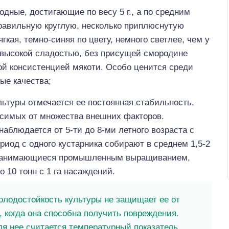
ные, достигающие по весу 5 г., а по средним
еправильную круглую, несколько приплюснутую
гкая, темно-синяя по цвету, немного светлее, чем у
высокой сладостью, без присущей смородине
ой консистенцией мякоти. Особо ценится среди
ые качества;
ьтуры отмечается ее постоянная стабильность,
исимых от множества внешних факторов.
блюдается от 5-ти до 8-ми летного возраста с
риод с одного кустарника собирают в среднем 1,5-2
, занимающиеся промышленным выращиванием,
 10 тонн с 1 га насаждений.
олодостойкость культуры не защищает ее от
 когда она способна получить повреждения.
я нее считается температурный показатель,