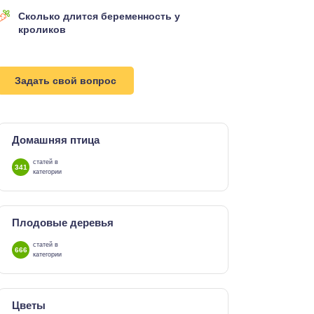
Сколько длится беременность у
кроликов
Задать свой вопрос
Домашняя птица
статей в
341
категории
Плодовые деревья
статей в
666
категории
Цветы