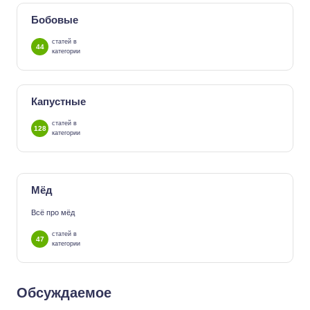
Бобовые
статей в
44
категории
Капустные
статей в
128
категории
Мёд
Всё про мёд
статей в
47
категории
Обсуждаемое