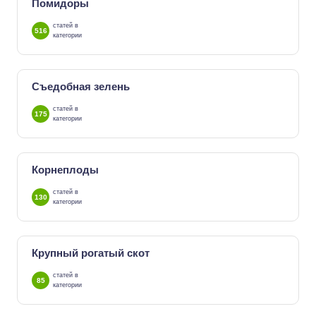
Помидоры
статей в
516
категории
Съедобная зелень
статей в
175
категории
Корнеплоды
статей в
130
категории
Крупный рогатый скот
статей в
85
категории