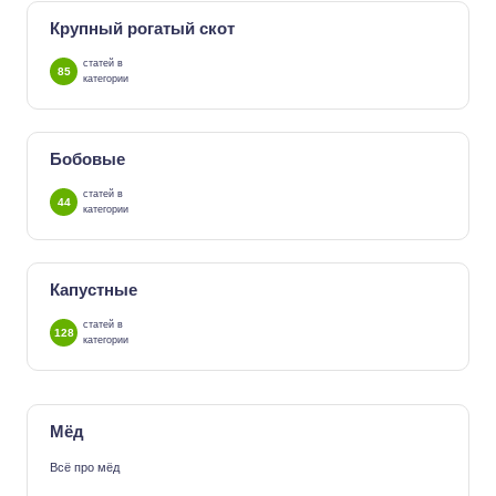
Крупный рогатый скот
статей в
85
категории
Бобовые
статей в
44
категории
Капустные
статей в
128
категории
Мёд
Всё про мёд