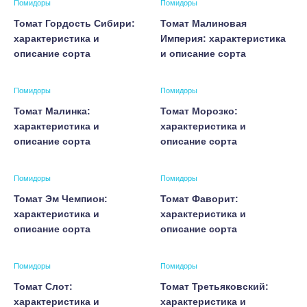
Помидоры
Помидоры
Томат Гордость Сибири:
Томат Малиновая
характеристика и
Империя: характеристика
описание сорта
и описание сорта
Помидоры
Помидоры
Томат Малинка:
Томат Морозко:
характеристика и
характеристика и
описание сорта
описание сорта
Помидоры
Помидоры
Томат Эм Чемпион:
Томат Фаворит:
характеристика и
характеристика и
описание сорта
описание сорта
Помидоры
Помидоры
Томат Слот:
Томат Третьяковский:
характеристика и
характеристика и