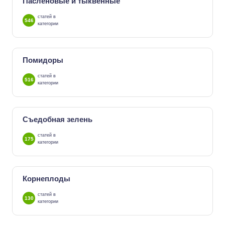
Пасленовые и тыквенные
статей в
546
категории
Помидоры
статей в
516
категории
Съедобная зелень
статей в
175
категории
Корнеплоды
статей в
130
категории