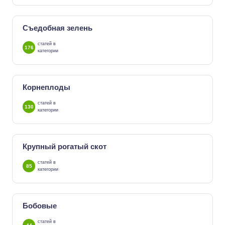
Съедобная зелень
статей в
176
категории
Корнеплоды
статей в
130
категории
Крупный рогатый скот
статей в
85
категории
Бобовые
статей в