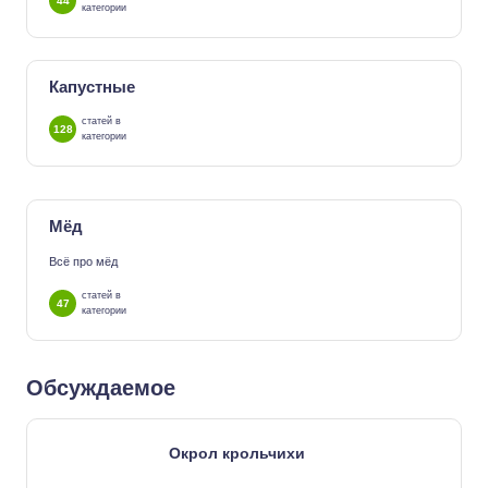
44
категории
Капустные
статей в
128
категории
Мёд
Всё про мёд
статей в
47
категории
Обсуждаемое
Окрол крольчихи