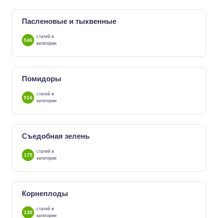
Пасленовые и тыквенные
статей в
546
категории
Помидоры
статей в
516
категории
Съедобная зелень
статей в
175
категории
Корнеплоды
статей в
130
категории