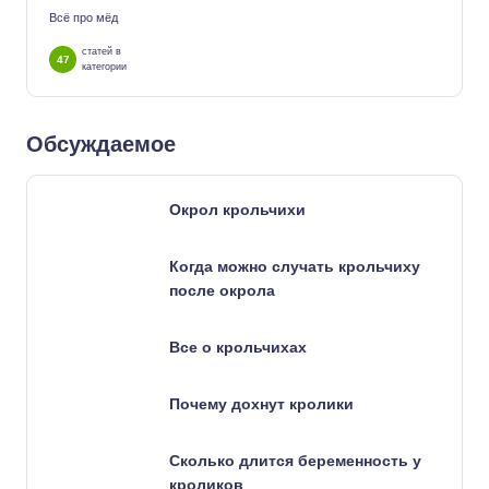
Всё про мёд
статей в
47
категории
Обсуждаемое
Окрол крольчихи
Когда можно случать крольчиху
после окрола
Все о крольчихах
Почему дохнут кролики
Сколько длится беременность у
кроликов