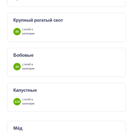
Крупный рогатый скот
статей в
85
категории
Бобовые
статей в
44
категории
Капустные
статей в
128
категории
Мёд