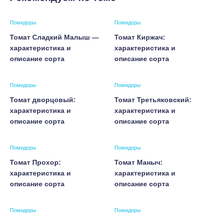
Помидоры
Помидоры
Томат Сладкий Малыш —
Томат Киржач:
характеристика и
характеристика и
описание сорта
описание сорта
Помидоры
Помидоры
Томат дворцовый:
Томат Третьяковский:
характеристика и
характеристика и
описание сорта
описание сорта
Помидоры
Помидоры
Томат Прохор:
Томат Маныч:
характеристика и
характеристика и
описание сорта
описание сорта
Помидоры
Помидоры