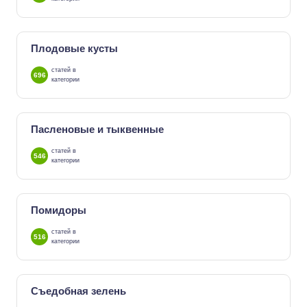
Плодовые кусты
статей в
696
категории
Пасленовые и тыквенные
статей в
546
категории
Помидоры
статей в
516
категории
Съедобная зелень