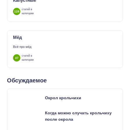
Капустные
статей в
128
категории
Мёд
Всё про мёд
статей в
47
категории
Обсуждаемое
Окрол крольчихи
Когда можно случать крольчиху
после окрола