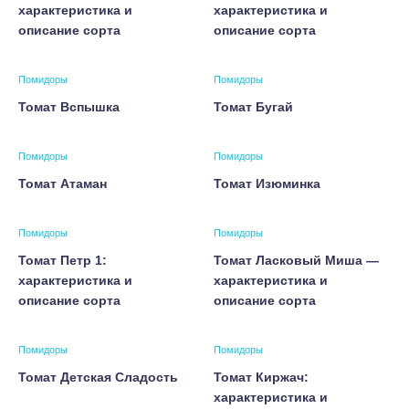
характеристика и
характеристика и
описание сорта
описание сорта
Помидоры
Помидоры
Томат Вспышка
Томат Бугай
Помидоры
Помидоры
Томат Атаман
Томат Изюминка
Помидоры
Помидоры
Томат Петр 1:
Томат Ласковый Миша —
характеристика и
характеристика и
описание сорта
описание сорта
Помидоры
Помидоры
Томат Детская Сладость
Томат Киржач:
характеристика и