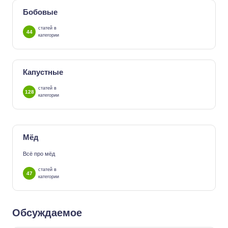
Бобовые
статей в
44
категории
Капустные
статей в
128
категории
Мёд
Всё про мёд
статей в
47
категории
Обсуждаемое