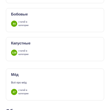
Бобовые
статей в
44
категории
Капустные
статей в
128
категории
Мёд
Всё про мёд
статей в
47
категории