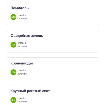
Помидоры
статей в
516
категории
Съедобная зелень
статей в
176
категории
Корнеплоды
статей в
130
категории
Крупный рогатый скот
статей в
85
категории