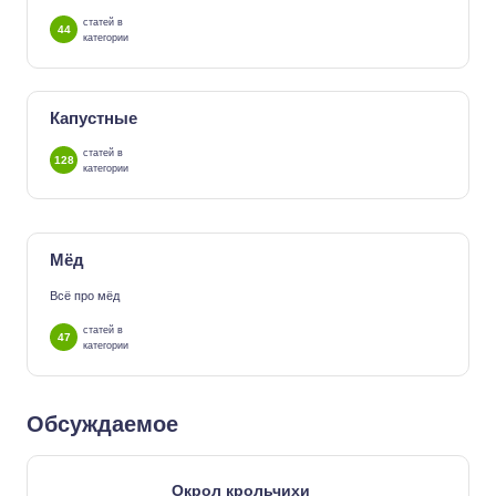
статей в
44
категории
Капустные
статей в
128
категории
Мёд
Всё про мёд
статей в
47
категории
Обсуждаемое
Окрол крольчихи