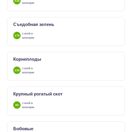
516
категории
Съедобная зелень
статей в
176
категории
Корнеплоды
статей в
130
категории
Крупный рогатый скот
статей в
85
категории
Бобовые