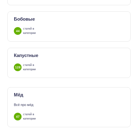
Бобовые
статей в
44
категории
Капустные
статей в
128
категории
Мёд
Всё про мёд
статей в
47
категории