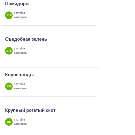
Помидоры
статей в
516
категории
Съедобная зелень
статей в
175
категории
Корнеплоды
статей в
130
категории
Крупный рогатый скот
статей в
85
категории