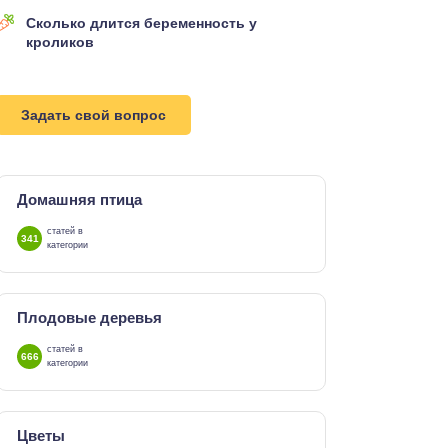
Сколько длится беременность у
кроликов
Задать свой вопрос
Домашняя птица
статей в
341
категории
Плодовые деревья
статей в
666
категории
Цветы