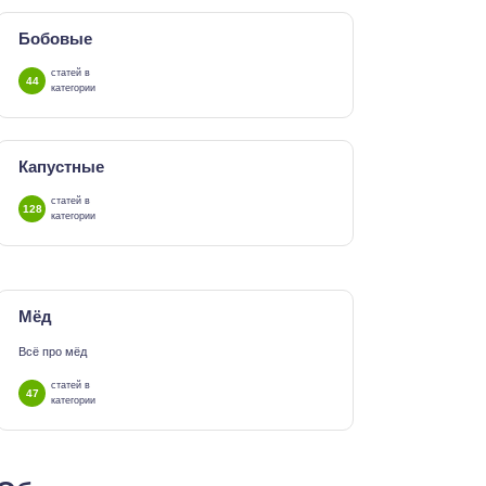
Бобовые
статей в
44
категории
Капустные
статей в
128
категории
Мёд
Всё про мёд
статей в
47
категории