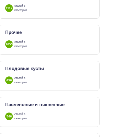
статей в
1112
категории
Прочее
статей в
1059
категории
Плодовые кусты
статей в
696
категории
Пасленовые и тыквенные
статей в
546
категории