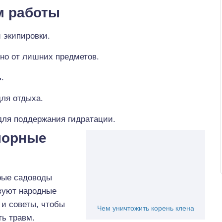
м работы
 экипировки.
но от лишних предметов.
.
ля отдыха.
 для поддержания гидратации.
порные
рые садоводы
зуют народные
 и советы, чтобы
Чем уничтожить корень клена
ть травм.