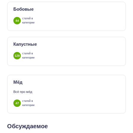
Бобовые
статей в
44
категории
Капустные
статей в
128
категории
Мёд
Всё про мёд
статей в
47
категории
Обсуждаемое