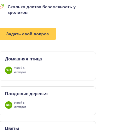
Сколько длится беременность у
кроликов
Задать свой вопрос
Домашняя птица
статей в
341
категории
Плодовые деревья
статей в
666
категории
Цветы