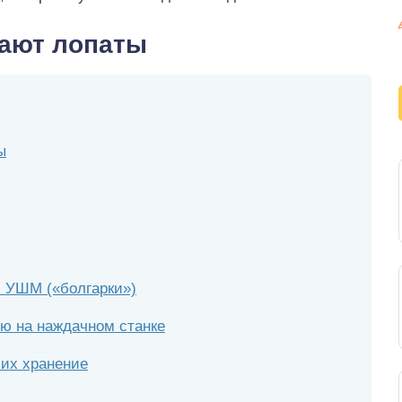
вают лопаты
ы
 УШМ («болгарки»)
ую на наждачном станке
 их хранение