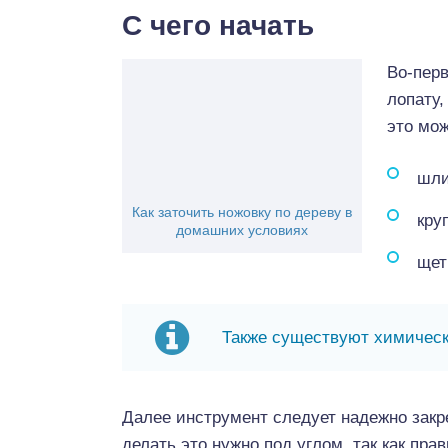
С чего начать
Во-перв
лопату,
это мо
шли
Как заточить ножовку по дереву в
кру
домашних условиях
щет
Также существуют химическ
Далее инструмент следует надежно закр
делать это нужно под углом, так как пр