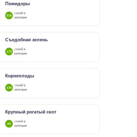
Помидоры
статей в
516
категории
Съедобная зелень
статей в
175
категории
Корнеплоды
статей в
130
категории
Крупный рогатый скот
статей в
85
категории