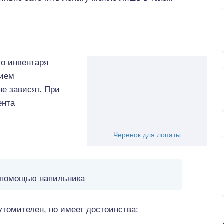
го инвентаря
вием
не зависят. При
ента
Черенок для лопаты
 помощью напильника
утомителен, но имеет достоинства: