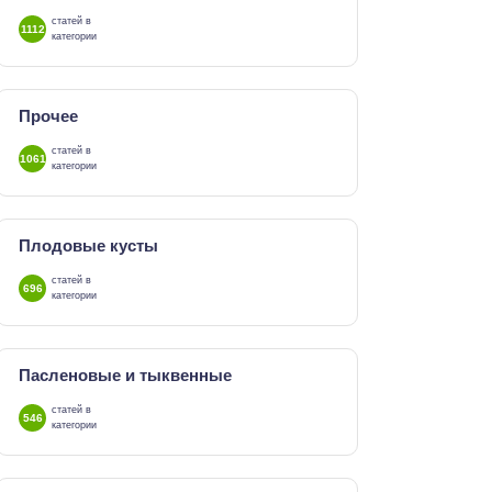
статей в
1112
категории
Прочее
статей в
1061
категории
Плодовые кусты
статей в
696
категории
Пасленовые и тыквенные
статей в
546
категории