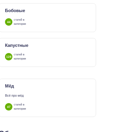
Бобовые
статей в
44
категории
Капустные
статей в
128
категории
Мёд
Всё про мёд
статей в
47
категории