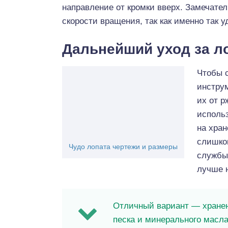
направление от кромки вверх. Замечател
скорости вращения, так как именно так 
Дальнейший уход за л
Чтобы с
инструм
их от р
исполь
на хран
слишком
Чудо лопата чертежи и размеры
службы
лучше н
Отличный вариант — хранен
песка и минерального масла