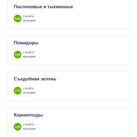
Пасленовые и тыквенные
статей в
546
категории
Помидоры
статей в
516
категории
Съедобная зелень
статей в
175
категории
Корнеплоды
статей в
130
категории