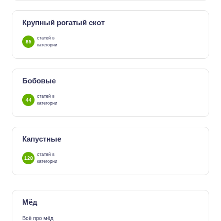
Крупный рогатый скот
статей в
85
категории
Бобовые
статей в
44
категории
Капустные
статей в
128
категории
Мёд
Всё про мёд