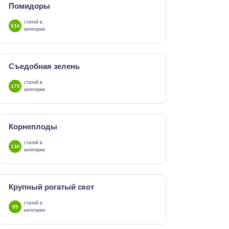
Помидоры
статей в
516
категории
Съедобная зелень
статей в
175
категории
Корнеплоды
статей в
130
категории
Крупный рогатый скот
статей в
85
категории