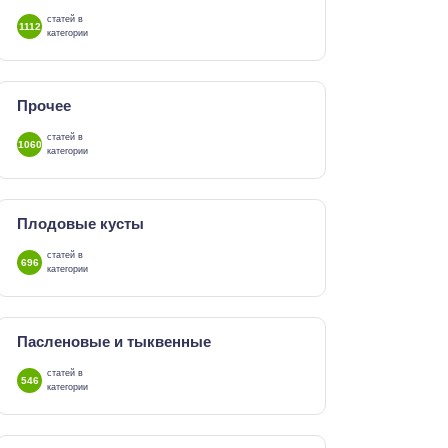
статей в
1112
категории
Прочее
статей в
1060
категории
Плодовые кусты
статей в
696
категории
Пасленовые и тыквенные
статей в
546
категории