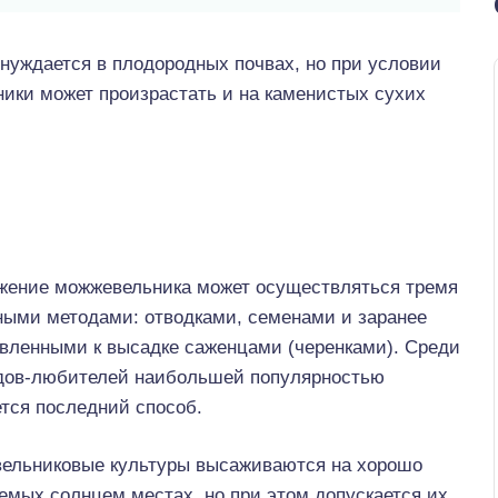
 нуждается в плодородных почвах, но при условии
ники может произрастать и на каменистых сухих
жение можжевельника может осуществляться тремя
ными методами: отводками, семенами и заранее
овленными к высадке саженцами (черенками). Среди
дов-любителей наибольшей популярностью
тся последний способ.
ельниковые культуры высаживаются на хорошо
емых солнцем местах, но при этом допускается их