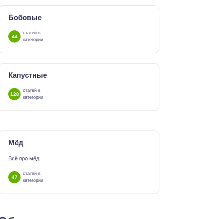
Бобовые
статей в
44
категории
Капустные
статей в
128
категории
Мёд
Всё про мёд
статей в
47
категории