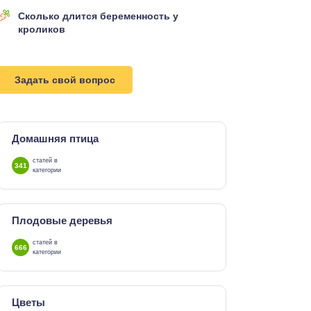
Сколько длится беременность у
кроликов
Задать свой вопрос
Домашняя птица
статей в
341
категории
Плодовые деревья
статей в
666
категории
Цветы