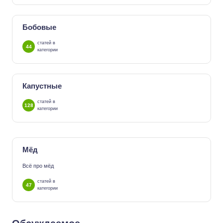
Бобовые
статей в
44
категории
Капустные
статей в
128
категории
Мёд
Всё про мёд
статей в
47
категории