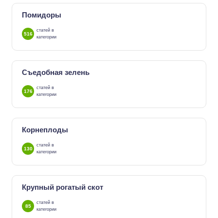
Помидоры
статей в
516
категории
Съедобная зелень
статей в
176
категории
Корнеплоды
статей в
130
категории
Крупный рогатый скот
статей в
85
категории