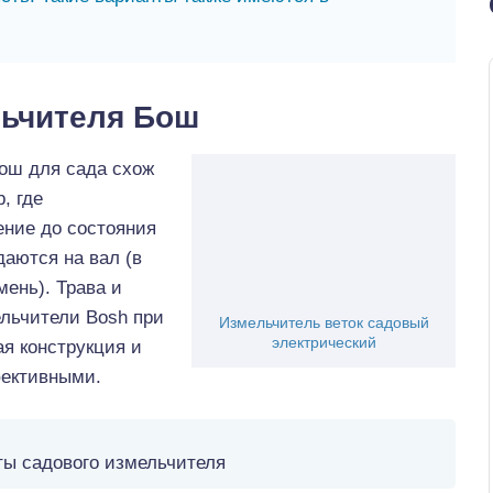
льчителя Бош
ош для сада схож
, где
ение до состояния
аются на вал (в
ень). Трава и
льчители Bosh при
Измельчитель веток садовый
электрический
ая конструкция и
фективными.
ы садового измельчителя