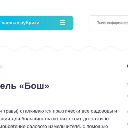
Главные рубрики
ш»
тель «Бош»
и травы) сталкиваются практически все садоводы и
зации для большинства из них стоит достаточно
иобретение садового измельчителя, с помощью