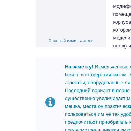
модифик
помеще
корпуса
котором
модели 
Садовый измельчитель
веток) 
На заметку!
Измельченные 
bosch из отверстия низом.
агрегаты, оборудованные л
Последний вариант в плане 
существенно увеличивает ма
мешка, места он практическ
пользоваться им не так удо
предпочитают приобретать 
предусмотрена никакая емко