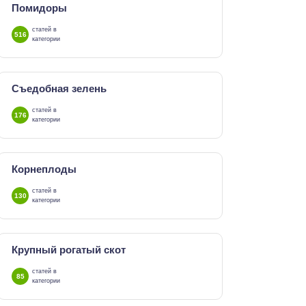
Помидоры
статей в
516
категории
Съедобная зелень
статей в
176
категории
Корнеплоды
статей в
130
категории
Крупный рогатый скот
статей в
85
категории