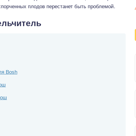
испорченных плодов перестанет быть проблемой.
ельчитель
ля Bosh
Бош
Бош