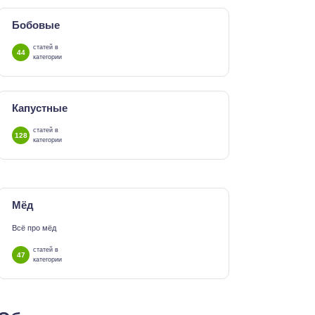
Бобовые
статей в
44
категории
Капустные
статей в
128
категории
Мёд
Всё про мёд
статей в
47
категории