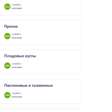
статей в
1112
категории
Прочее
статей в
1062
категории
Плодовые кусты
статей в
696
категории
Пасленовые и тыквенные
статей в
546
категории