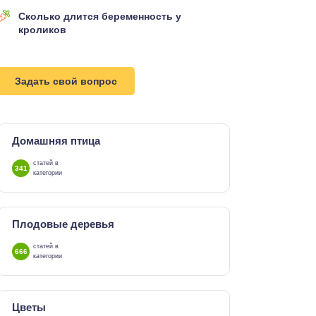
Сколько длится беременность у
кроликов
Задать свой вопрос
Домашняя птица
статей в
341
категории
Плодовые деревья
статей в
666
категории
Цветы