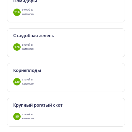
Помидоры
статей в
516
категории
Съедобная зелень
статей в
176
категории
Корнеплоды
статей в
130
категории
Крупный рогатый скот
статей в
85
категории