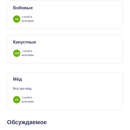
Бобовые
статей в
44
категории
Капустные
статей в
128
категории
Мёд
Всё про мёд
статей в
47
категории
Обсуждаемое