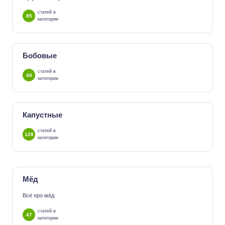
статей в
85
категории
Бобовые
статей в
44
категории
Капустные
статей в
128
категории
Мёд
Всё про мёд
статей в
47
категории