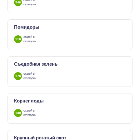
статей в
546
категории
Помидоры
статей в
516
категории
Съедобная зелень
статей в
176
категории
Корнеплоды
статей в
130
категории
Крупный рогатый скот