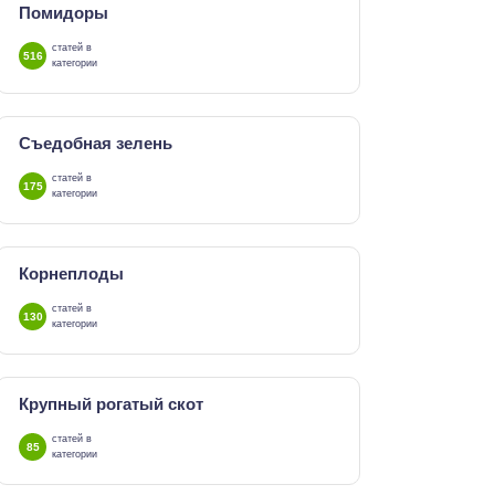
Помидоры
статей в
516
категории
Съедобная зелень
статей в
175
категории
Корнеплоды
статей в
130
категории
Крупный рогатый скот
статей в
85
категории