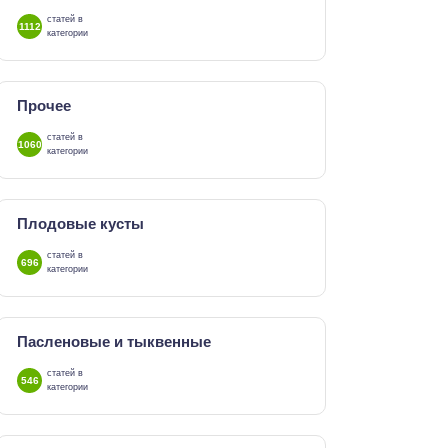
статей в
1112
категории
Прочее
статей в
1060
категории
Плодовые кусты
статей в
696
категории
Пасленовые и тыквенные
статей в
546
категории