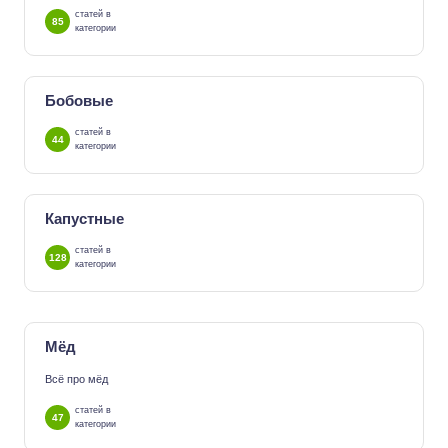
статей в
85
категории
Бобовые
статей в
44
категории
Капустные
статей в
128
категории
Мёд
Всё про мёд
статей в
47
категории