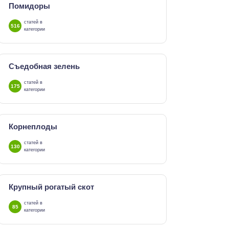
Помидоры
статей в
516
категории
Съедобная зелень
статей в
175
категории
Корнеплоды
статей в
130
категории
Крупный рогатый скот
статей в
85
категории