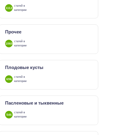
статей в
1112
категории
Прочее
статей в
1060
категории
Плодовые кусты
статей в
696
категории
Пасленовые и тыквенные
статей в
546
категории