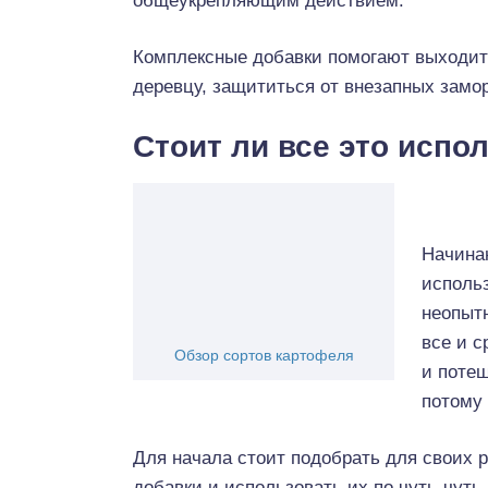
общеукрепляющим действием.
Комплексные добавки помогают выходит
деревцу, защититься от внезапных замо
Стоит ли все это испо
Начина
исполь
неопыт
все и с
Обзор сортов картофеля
и потеш
потому 
Для начала стоит подобрать для своих 
добавки и использовать их по чуть-чуть.