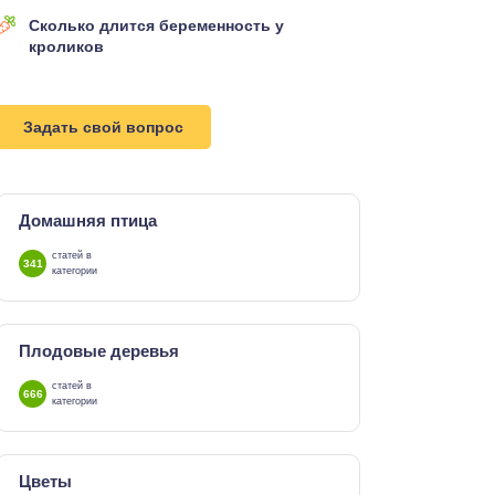
Сколько длится беременность у
кроликов
Задать свой вопрос
Домашняя птица
статей в
341
категории
Плодовые деревья
статей в
666
категории
Цветы