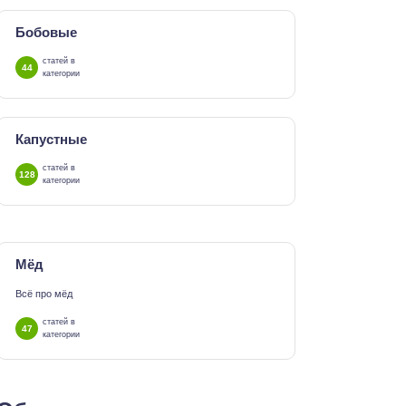
Бобовые
статей в
44
категории
Капустные
статей в
128
категории
Мёд
Всё про мёд
статей в
47
категории