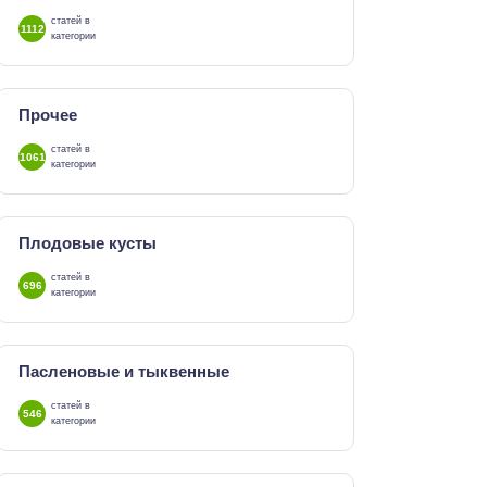
статей в
1112
категории
Прочее
статей в
1061
категории
Плодовые кусты
статей в
696
категории
Пасленовые и тыквенные
статей в
546
категории