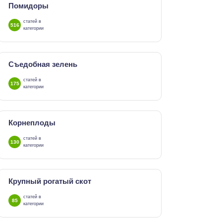
Помидоры
статей в
516
категории
Съедобная зелень
статей в
175
категории
Корнеплоды
статей в
130
категории
Крупный рогатый скот
статей в
85
категории