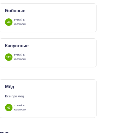
Бобовые
статей в
44
категории
Капустные
статей в
128
категории
Мёд
Всё про мёд
статей в
47
категории