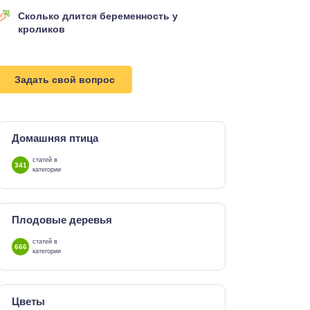
Сколько длится беременность у
кроликов
Задать свой вопрос
Домашняя птица
статей в
341
категории
Плодовые деревья
статей в
666
категории
Цветы