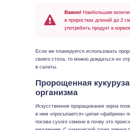
Важно!
Наибольшее количес
в проростках длиной до 2 с
употребить продукт в кормо
Если же планируется использовать прор
своего стола, то можно дождаться их от
в салаты.
Пророщенная кукуруза:
организма
Искусственное проращивание зерна позво
в нем «просыпается» целая «фабрика» п
посева сухого семени в почву это проис
медленнее. С химической точки зрения