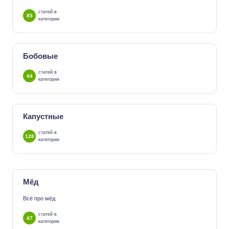
статей в
85
категории
Бобовые
статей в
44
категории
Капустные
статей в
128
категории
Мёд
Всё про мёд
статей в
47
категории