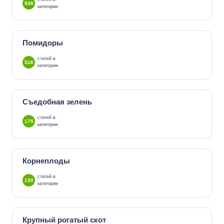
546
категории
Помидоры
статей в
516
категории
Съедобная зелень
статей в
175
категории
Корнеплоды
статей в
130
категории
Крупный рогатый скот