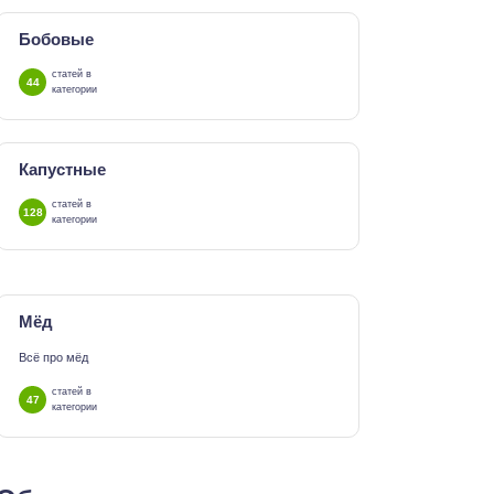
Бобовые
статей в
44
категории
Капустные
статей в
128
категории
Мёд
Всё про мёд
статей в
47
категории