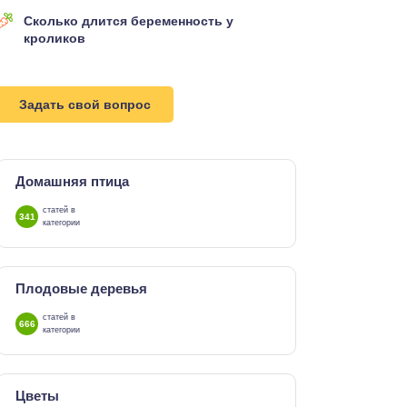
Сколько длится беременность у
кроликов
Задать свой вопрос
Домашняя птица
статей в
341
категории
Плодовые деревья
статей в
666
категории
Цветы