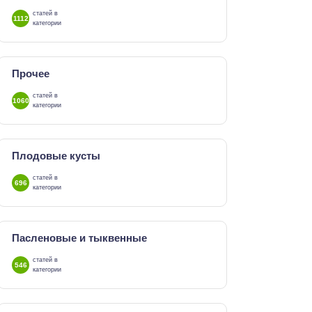
статей в
1112
категории
Прочее
статей в
1060
категории
Плодовые кусты
статей в
696
категории
Пасленовые и тыквенные
статей в
546
категории