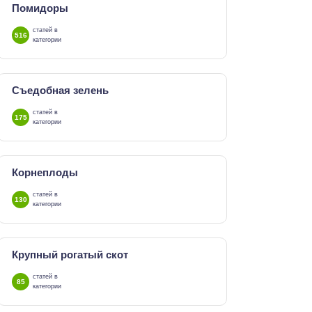
Помидоры
статей в
516
категории
Съедобная зелень
статей в
175
категории
Корнеплоды
статей в
130
категории
Крупный рогатый скот
статей в
85
категории