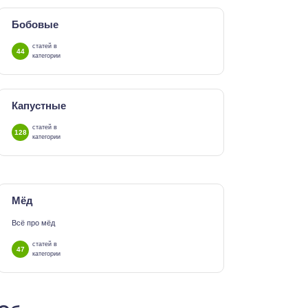
Бобовые
статей в
44
категории
Капустные
статей в
128
категории
Мёд
Всё про мёд
статей в
47
категории