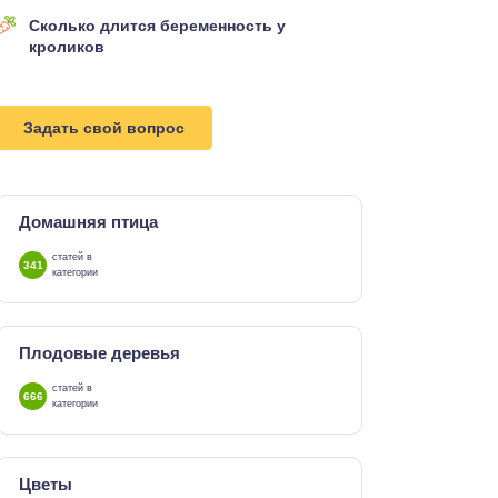
Сколько длится беременность у
кроликов
Задать свой вопрос
Домашняя птица
статей в
341
категории
Плодовые деревья
статей в
666
категории
Цветы