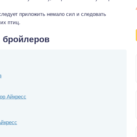
следует приложить немало сил и следовать
их птиц.
 бройлеров
в
ор Айкресс
Айкресс