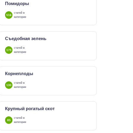
Помидоры
статей в
516
категории
Съедобная зелень
статей в
175
категории
Корнеплоды
статей в
130
категории
Крупный рогатый скот
статей в
85
категории