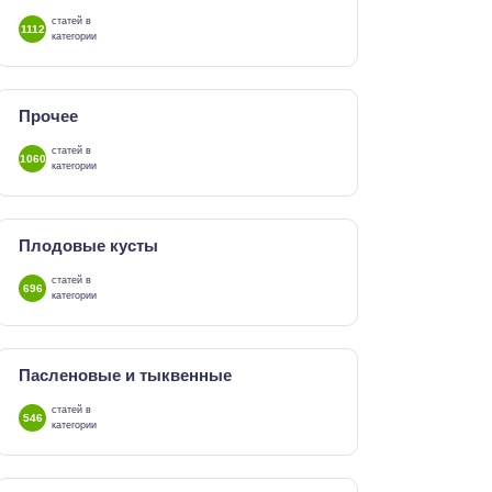
статей в
1112
категории
Прочее
статей в
1060
категории
Плодовые кусты
статей в
696
категории
Пасленовые и тыквенные
статей в
546
категории