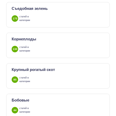
Съедобная зелень
статей в
175
категории
Корнеплоды
статей в
130
категории
Крупный рогатый скот
статей в
85
категории
Бобовые
статей в
44
категории