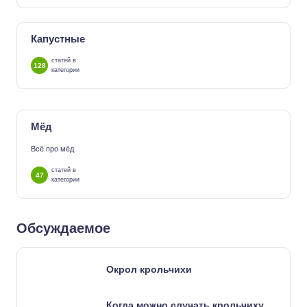
Капустные
статей в
128
категории
Мёд
Всё про мёд
статей в
47
категории
Обсуждаемое
Окрол крольчихи
Когда можно случать крольчиху