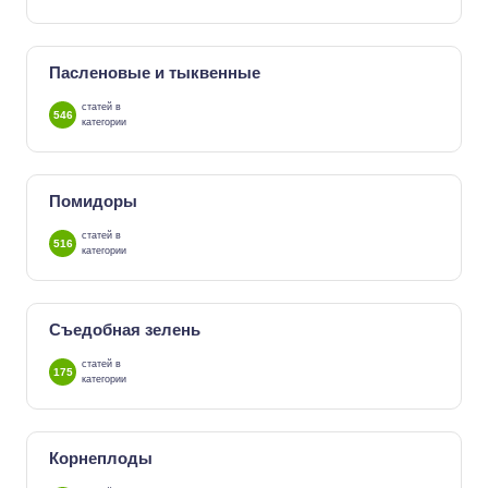
Пасленовые и тыквенные
статей в
546
категории
Помидоры
статей в
516
категории
Съедобная зелень
статей в
175
категории
Корнеплоды