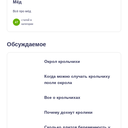
Мёд
Всё про мёд
статей в
47
категории
Обсуждаемое
Окрол крольчихи
Когда можно случать крольчиху
после окрола
Все о крольчихах
Почему дохнут кролики
Сколько длится беременность у