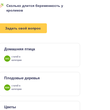
Сколько длится беременность у
кроликов
Задать свой вопрос
Домашняя птица
статей в
341
категории
Плодовые деревья
статей в
666
категории
Цветы