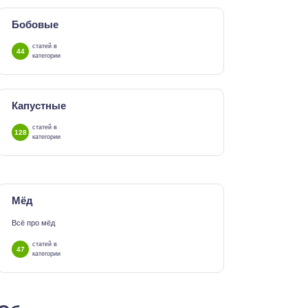
Бобовые
статей в
44
категории
Капустные
статей в
128
категории
Мёд
Всё про мёд
статей в
47
категории