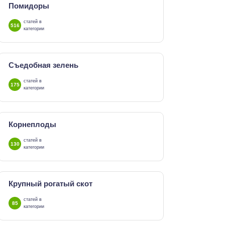
Помидоры
статей в
516
категории
Съедобная зелень
статей в
175
категории
Корнеплоды
статей в
130
категории
Крупный рогатый скот
статей в
85
категории