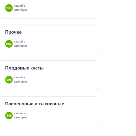
статей в
1112
категории
Прочее
статей в
1061
категории
Плодовые кусты
статей в
696
категории
Пасленовые и тыквенные
статей в
546
категории