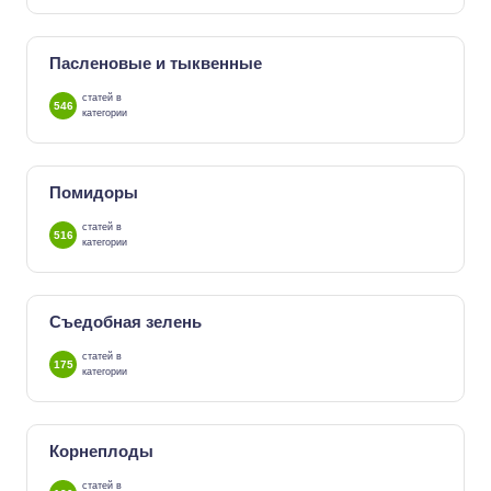
Пасленовые и тыквенные
статей в
546
категории
Помидоры
статей в
516
категории
Съедобная зелень
статей в
175
категории
Корнеплоды
статей в