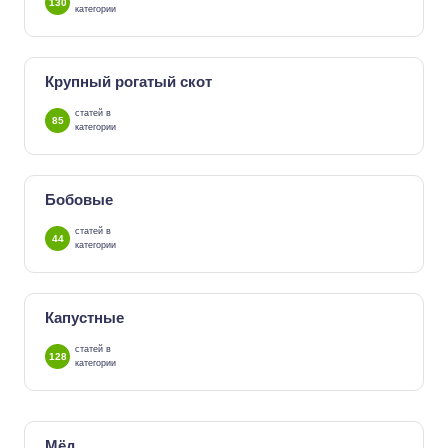
130
категории
Крупный рогатый скот
статей в
85
категории
Бобовые
статей в
44
категории
Капустные
статей в
128
категории
Мёд