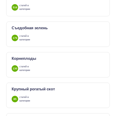
статей в
516
категории
Съедобная зелень
статей в
176
категории
Корнеплоды
статей в
130
категории
Крупный рогатый скот
статей в
85
категории