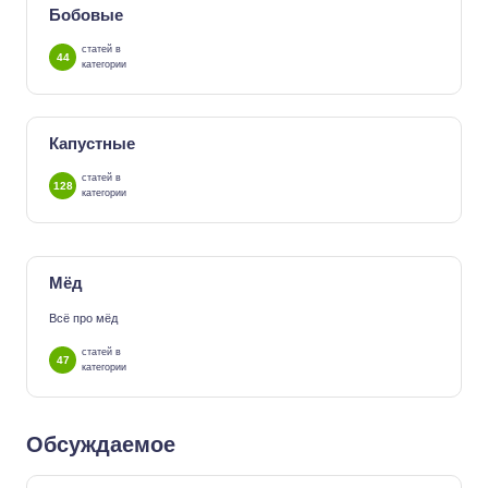
Бобовые
статей в
44
категории
Капустные
статей в
128
категории
Мёд
Всё про мёд
статей в
47
категории
Обсуждаемое