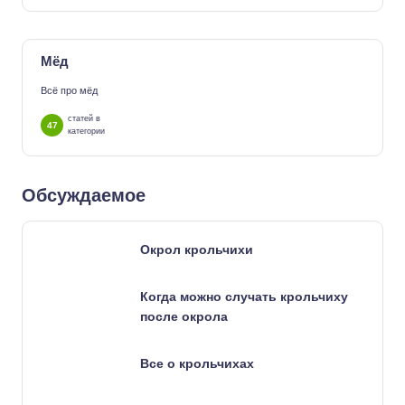
Мёд
Всё про мёд
статей в
47
категории
Обсуждаемое
Окрол крольчихи
Когда можно случать крольчиху
после окрола
Все о крольчихах