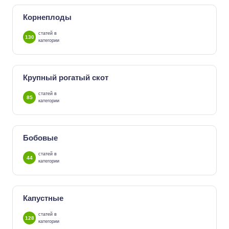
Корнеплоды
статей в
130
категории
Крупный рогатый скот
статей в
85
категории
Бобовые
статей в
44
категории
Капустные
статей в
128
категории