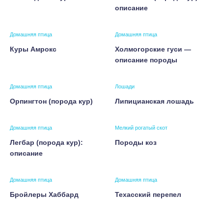
описание
Домашняя птица
Домашняя птица
Куры Амрокс
Холмогорские гуси —
описание породы
Домашняя птица
Лошади
Орпингтон (порода кур)
Липицианская лошадь
Домашняя птица
Мелкий рогатый скот
Легбар (порода кур):
Породы коз
описание
Домашняя птица
Домашняя птица
Бройлеры Хаббард
Техасский перепел