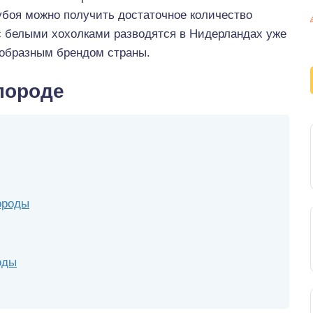
 убоя можно получить достаточное количество
 с белыми хохолками разводятся в Нидерландах уже
еобразным брендом страны.
породе
ороды
оды