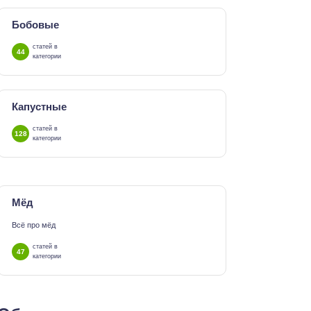
Бобовые
статей в
44
категории
Капустные
статей в
128
категории
Мёд
Всё про мёд
статей в
47
категории