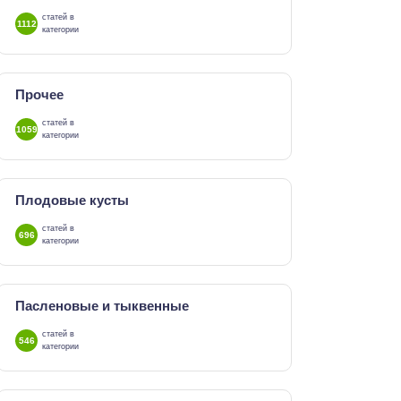
статей в
1112
категории
Прочее
статей в
1059
категории
Плодовые кусты
статей в
696
категории
Пасленовые и тыквенные
статей в
546
категории