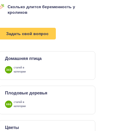
Сколько длится беременность у
кроликов
Задать свой вопрос
Домашняя птица
статей в
341
категории
Плодовые деревья
статей в
666
категории
Цветы