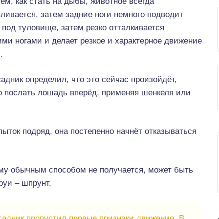
ем, как стать на дыбы, животное всегда
ливается, затем задние ноги немного подводит
 под туловище, затем резко отталкивается
ми ногами и делает резкое и характерное движение
.
адник определил, что это сейчас произойдёт,
о послать лошадь вперёд, применяя шенкеля или
ыток подряд, она постепенно начнёт отказываться
ему обычным способом не получается, может быть
руи – шпрунт.
садник пропустил первые признаки движения. В