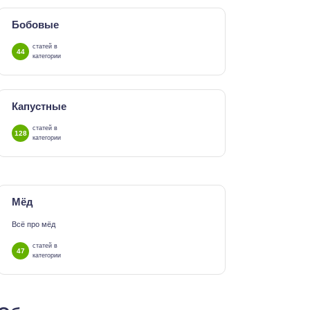
Бобовые
статей в
44
категории
Капустные
статей в
128
категории
Мёд
Всё про мёд
статей в
47
категории