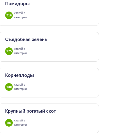
Помидоры
статей в
516
категории
Съедобная зелень
статей в
175
категории
Корнеплоды
статей в
130
категории
Крупный рогатый скот
статей в
85
категории