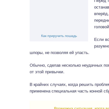
Перед т
останав
вперёд,
передни
головой
Как приручить лошадь
Если вс
разумн
шпоры, не позволяя ей упасть.
Обычно, сделав несколько неудачных поп
от этой привычки.
В крайних случаях, когда решить пробл
применена специальная часть конной сб
Возможна ситуация, когда в