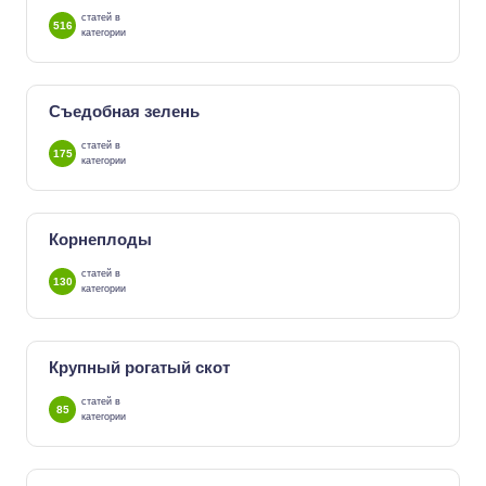
статей в
516
категории
Съедобная зелень
статей в
175
категории
Корнеплоды
статей в
130
категории
Крупный рогатый скот
статей в
85
категории