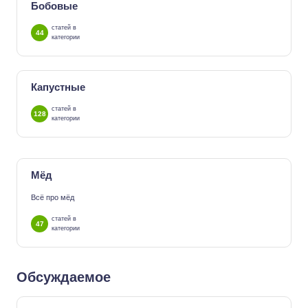
Бобовые
статей в
44
категории
Капустные
статей в
128
категории
Мёд
Всё про мёд
статей в
47
категории
Обсуждаемое