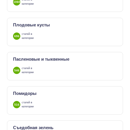
1060
категории
Плодовые кусты
статей в
696
категории
Пасленовые и тыквенные
статей в
546
категории
Помидоры
статей в
516
категории
Съедобная зелень