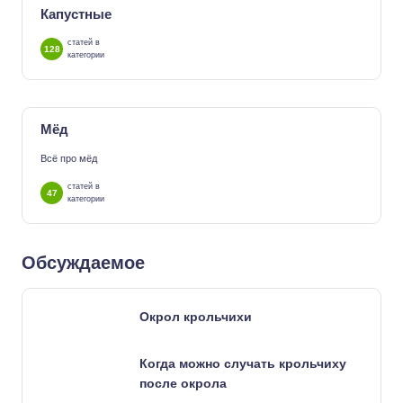
Капустные
статей в
128
категории
Мёд
Всё про мёд
статей в
47
категории
Обсуждаемое
Окрол крольчихи
Когда можно случать крольчиху
после окрола