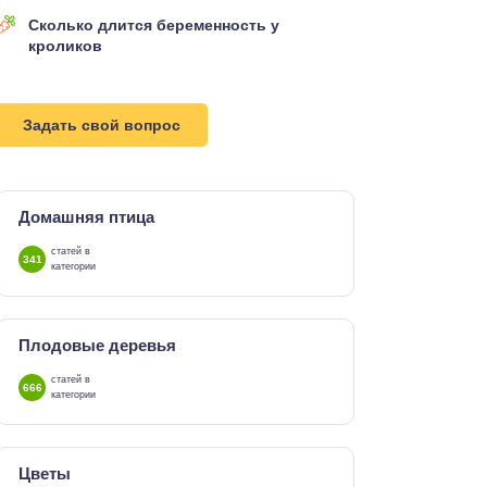
Сколько длится беременность у
кроликов
Задать свой вопрос
Домашняя птица
статей в
341
категории
Плодовые деревья
статей в
666
категории
Цветы