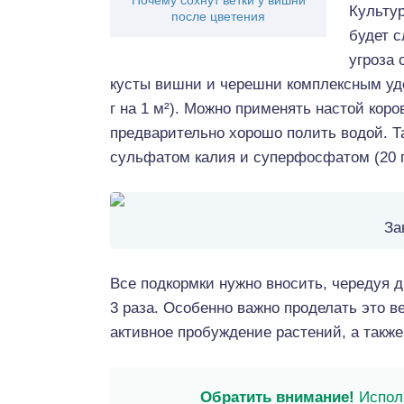
Почему сохнут ветки у вишни
Культур
после цветения
будет с
угроза 
кусты вишни и черешни комплексным удо
г на 1 м²). Можно применять настой коро
предварительно хорошо полить водой. Т
сульфатом калия и суперфосфатом (20 г 
За
Все подкормки нужно вносить, чередуя д
3 раза. Особенно важно проделать это в
активное пробуждение растений, а такж
Обратить внимание!
Исполь