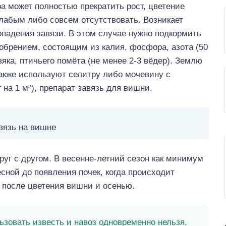
а может полностью прекратить рост, цветение
лабым либо совсем отсутствовать. Возникает
опадения завязи. В этом случае нужно подкормить
брением, состоящим из калия, фосфора, азота (50
вяка, птичьего помёта (не менее 2-3 вёдер). Землю
акже используют селитру либо мочевину с
на 1 м²), препарат завязь для вишни.
вязь на вишне
руг с другом. В весенне-летний сезон как минимум
есной до появления почек, когда происходит
е после цветения вишни и осенью.
зовать известь и навоз одновременно нельзя.