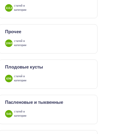
статей в
1112
категории
Прочее
статей в
1060
категории
Плодовые кусты
статей в
696
категории
Пасленовые и тыквенные
статей в
546
категории