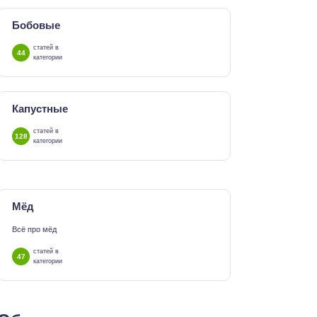
Бобовые
статей в
44
категории
Капустные
статей в
128
категории
Мёд
Всё про мёд
статей в
47
категории