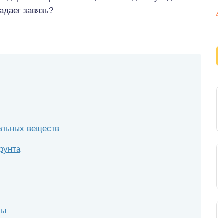
адает завязь?
ельных веществ
рунта
ры