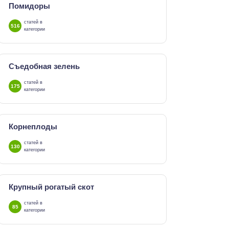
Помидоры
статей в
516
категории
Съедобная зелень
статей в
175
категории
Корнеплоды
статей в
130
категории
Крупный рогатый скот
статей в
85
категории