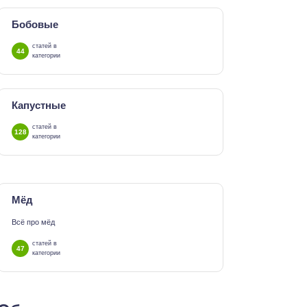
Бобовые
статей в
44
категории
Капустные
статей в
128
категории
Мёд
Всё про мёд
статей в
47
категории