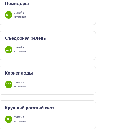
Помидоры
статей в
516
категории
Съедобная зелень
статей в
176
категории
Корнеплоды
статей в
130
категории
Крупный рогатый скот
статей в
85
категории