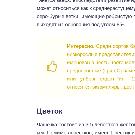
тянется вверх, впоследствии развитие 
может относиться как к среднерастущем
серо-бурые ветки, имеющие ребристую п
выходят из основания под углом 85◦.
Интересно.
Среди сортов ба
низкорослые представители
именован в честь цвета мол
среднерослые (Грин Орнамен
или Тунберг Голден Ринг – 
относятся экземпляры, дост
Цветок
Чашечка состоит из 3-5 лепестков жёлто
мм. Помимо лепестков, имеет 1 пестик и