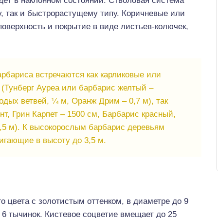
идёт в наклонном состоянии. Стволовая система
у, так и быстрорастущему типу. Коричневые или
оверхность и покрытие в виде листьев-колючек,
рбариса встречаются как карликовые или
 (Тунберг Ауреа или барбарис желтый –
одых ветвей, ¼ м, Оранж Дрим – 0,7 м), так
т, Грин Карпет – 1500 см, Барбарис красный,
2,5 м). К высокорослым барбарис деревьям
игающие в высоту до 3,5 м.
го цвета с золотистым оттенком, в диаметре до 9
 6 тычинок. Кистевое соцветие вмещает до 25