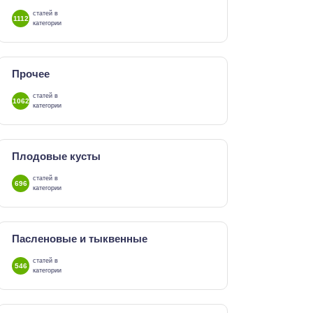
статей в
1112
категории
Прочее
статей в
1062
категории
Плодовые кусты
статей в
696
категории
Пасленовые и тыквенные
статей в
546
категории