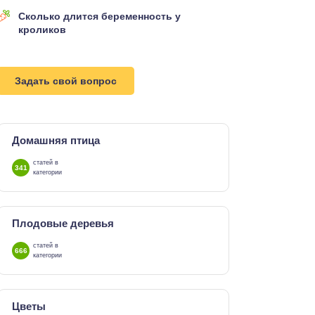
Сколько длится беременность у
кроликов
Задать свой вопрос
Домашняя птица
статей в
341
категории
Плодовые деревья
статей в
666
категории
Цветы