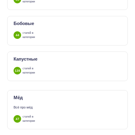
категории
Бобовые
статей в
44
категории
Капустные
статей в
128
категории
Мёд
Всё про мёд
статей в
47
категории