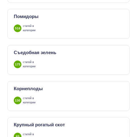
Помидоры
статей в
516
категории
Съедобная зелень
статей в
175
категории
Корнеплоды
статей в
130
категории
Крупный рогатый скот
статей в
85