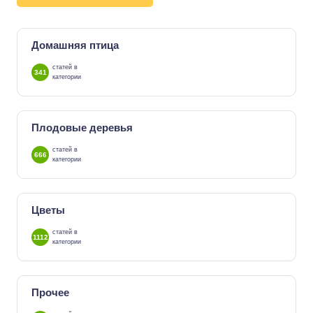
Домашняя птица
статей в
341
категории
Плодовые деревья
статей в
666
категории
Цветы
статей в
1112
категории
Прочее