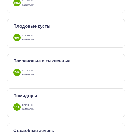
статей в
1061
категории
Плодовые кусты
статей в
696
категории
Пасленовые и тыквенные
статей в
546
категории
Помидоры
статей в
516
категории
Съедобная зелень