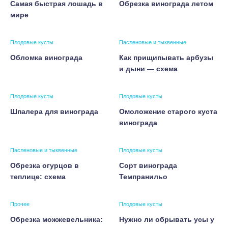
Самая быстрая лошадь в
Обрезка винограда летом
мире
Плодовые кусты
Пасленовые и тыквенные
Обломка винограда
Как прищипывать арбузы
и дыни — схема
Плодовые кусты
Плодовые кусты
Шпалера для винограда
Омоложение старого куста
винограда
Пасленовые и тыквенные
Плодовые кусты
Обрезка огурцов в
Сорт винограда
теплице: схема
Темпранильо
Прочее
Плодовые кусты
Обрезка можжевельника:
Нужно ли обрывать усы у