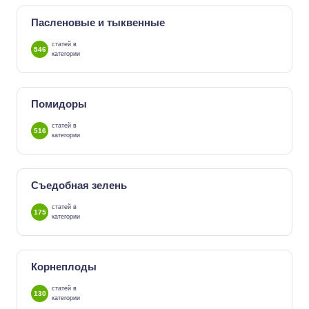
Пасленовые и тыквенные
статей в
546
категории
Помидоры
статей в
516
категории
Съедобная зелень
статей в
175
категории
Корнеплоды
статей в
130
категории