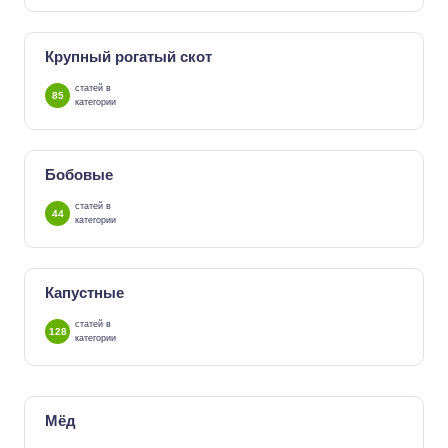
Крупный рогатый скот
статей в
85
категории
Бобовые
статей в
44
категории
Капустные
статей в
128
категории
Мёд