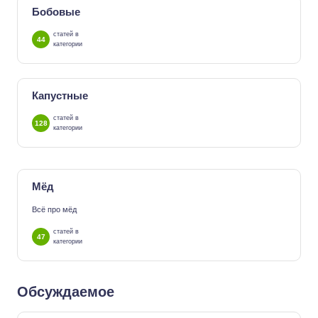
Бобовые
статей в
44
категории
Капустные
статей в
128
категории
Мёд
Всё про мёд
статей в
47
категории
Обсуждаемое