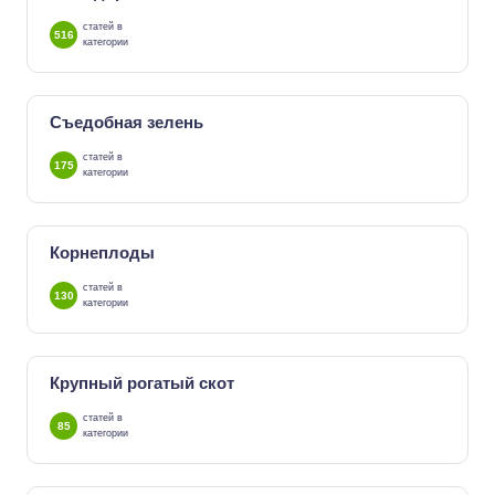
статей в
516
категории
Съедобная зелень
статей в
175
категории
Корнеплоды
статей в
130
категории
Крупный рогатый скот
статей в
85
категории